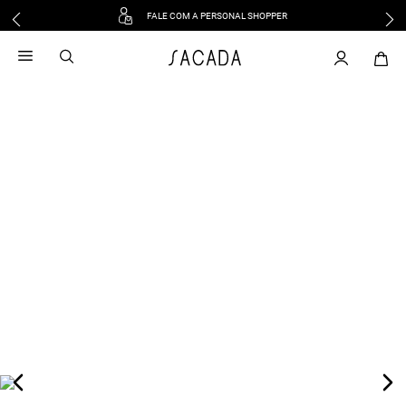
FALE COM A PERSONAL SHOPPER
1
º
vestido
2
º
vestido midi
3
º
blusa
4
º
vestido longo
5
º
tricot
6
º
calca
7
º
macacão
8
º
saia
9
º
jeans
10
º
vestido curto