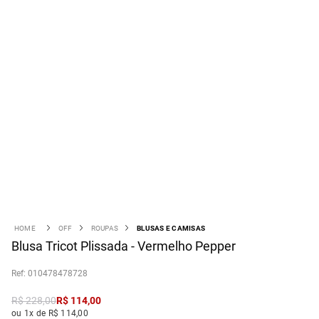
OFF
ROUPAS
BLUSAS E CAMISAS
Blusa Tricot Plissada - Vermelho Pepper
:
010478478728
R$
228
,
00
R$
114
,
00
ou 1x de R$ 114,00