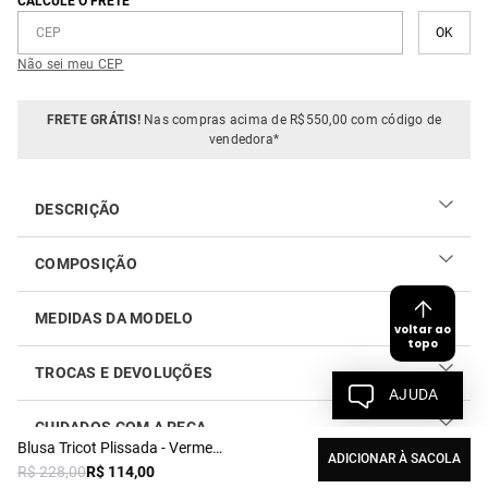
CALCULE O FRETE
Não sei meu CEP
FRETE GRÁTIS!
Nas compras acima de R$550,00 com código de
vendedora*
DESCRIÇÃO
COMPOSIÇÃO
MEDIDAS DA MODELO
voltar ao
topo
TROCAS E DEVOLUÇÕES
AJUDA
CUIDADOS COM A PEÇA
Realizar sua troca ou devolução é fácil. Confira maiores
Blusa Tricot Plissada - Vermelho Pepper
informações no
link
ADICIONAR À SACOLA
R$
228
,
00
R$
114
,
00
Como cuidar do seu produto