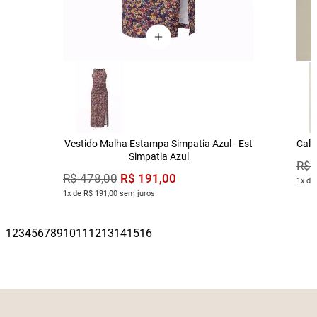
Vestido Malha Estampa Simpatia Azul - Est
Calç
Simpatia Azul
R$
R$
191
,
00
R$
478
,
00
1x de
1x de R$ 191,00 sem juros