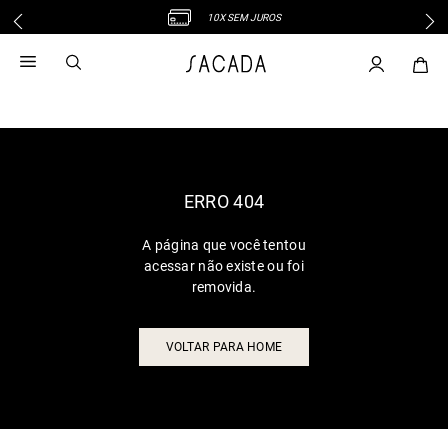
10X SEM JUROS
1
º
vestido
2
º
vestido midi
3
º
blusa
4
º
tricot
5
º
vestido longo
6
º
calca
ERRO 404
7
º
macacão
A página que você tentou
8
º
saia
acessar não existe ou foi
9
º
jeans
removida.
10
º
vestido curto
VOLTAR PARA HOME