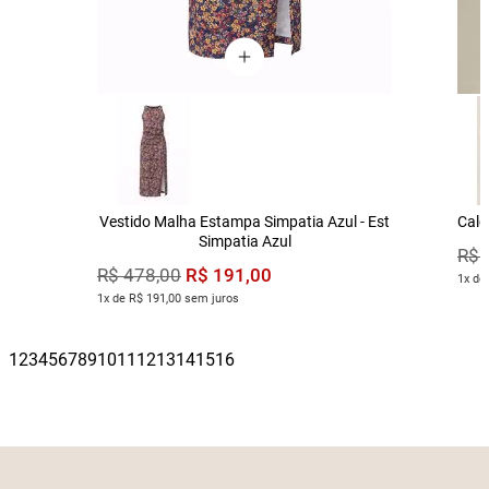
Vestido Malha Estampa Simpatia Azul - Est
Calç
Simpatia Azul
R$
R$
191
,
00
R$
478
,
00
1x de
1x de R$ 191,00 sem juros