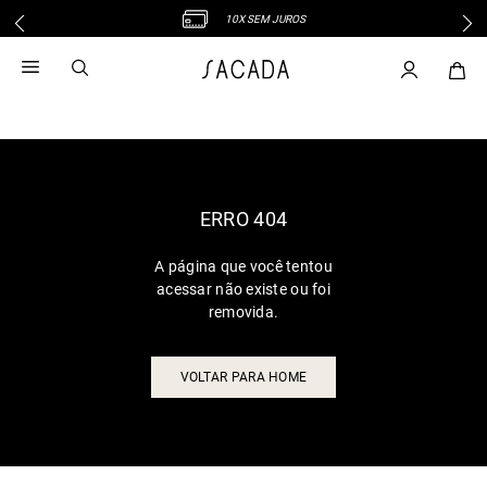
10X SEM JUROS
1
º
vestido
2
º
vestido midi
3
º
blusa
4
º
tricot
5
º
vestido longo
6
º
calca
ERRO 404
7
º
macacão
A página que você tentou
8
º
saia
acessar não existe ou foi
9
º
jeans
removida.
10
º
vestido curto
VOLTAR PARA HOME