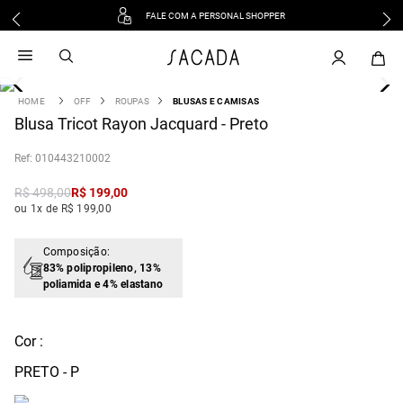
FALE COM A PERSONAL SHOPPER
1
º
vestido
2
º
vestido midi
3
º
blusa
OFF
ROUPAS
BLUSAS E CAMISAS
4
Blusa Tricot Rayon Jacquard - Preto
º
tricot
5
º
vestido longo
:
010443210002
6
º
calca
R$
498
,
00
R$
199
,
00
7
º
macacão
ou 1x de R$ 199,00
8
º
saia
9
º
jeans
Composição:
83% polipropileno, 13%
10
º
vestido curto
poliamida e 4% elastano
Cor :
PRETO - P