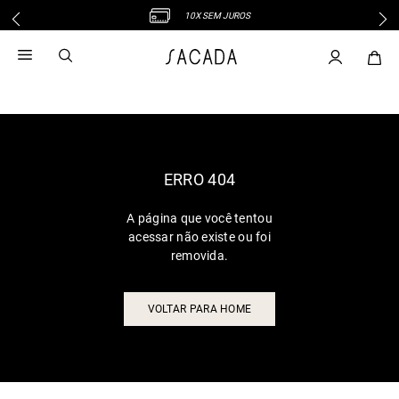
10X SEM JUROS
1
º
vestido
2
º
vestido midi
3
º
blusa
4
º
tricot
5
º
vestido longo
6
º
calca
ERRO 404
7
º
macacão
A página que você tentou
8
º
saia
acessar não existe ou foi
9
º
jeans
removida.
10
º
vestido curto
VOLTAR PARA HOME