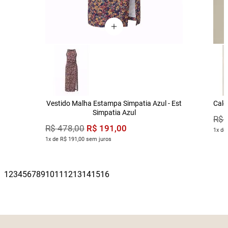
Vestido Malha Estampa Simpatia Azul - Est
Calç
Simpatia Azul
R$
R$
191
,
00
R$
478
,
00
1x de
1x de R$ 191,00 sem juros