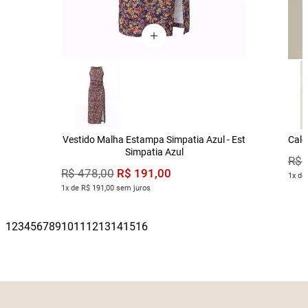
Vestido Malha Estampa Simpatia Azul - Est
Calç
Simpatia Azul
R$
R$
191
,
00
R$
478
,
00
1x de
1x de R$ 191,00 sem juros