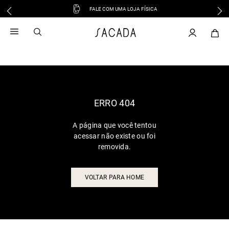
FALE COM UMA LOJA FÍSICA
1
º
vestido
2
º
vestido midi
3
º
blusa
4
º
tricot
5
º
vestido longo
6
º
calca
ERRO 404
7
º
macacão
A página que você tentou
8
º
saia
acessar não existe ou foi
9
º
jeans
removida.
10
º
camisa
VOLTAR PARA HOME