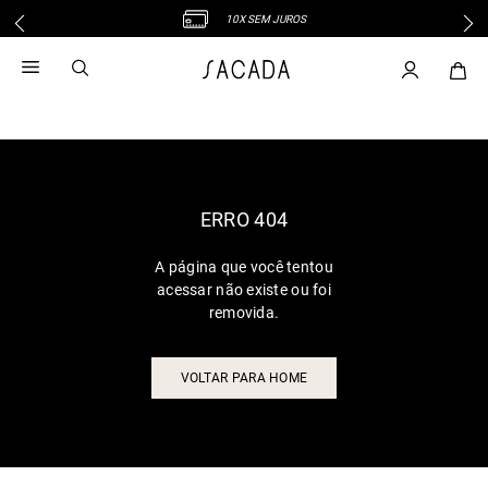
10X SEM JUROS
1
º
vestido
2
º
vestido midi
3
º
blusa
4
º
tricot
5
º
vestido longo
6
º
calca
ERRO 404
7
º
macacão
A página que você tentou
8
º
saia
acessar não existe ou foi
9
º
jeans
removida.
10
º
vestido curto
VOLTAR PARA HOME