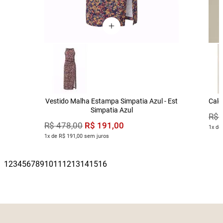
Vestido Malha Estampa Simpatia Azul - Est
Calç
Simpatia Azul
R$
R$
191
,
00
R$
478
,
00
1x de
1x de R$ 191,00 sem juros