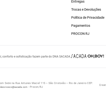
Entregas
Trocas e Devoluções
Política de Privacidade
Pagamentos
PROCON RJ
l, conforto e sofisticação fazem parte do DNA SACADA.
 Sede na Rua Antunes Maciel 115 – São Cristovão – Rio de Janeiro CEP:
Creat
- Procon/RJ
aleconosco@sacada.com