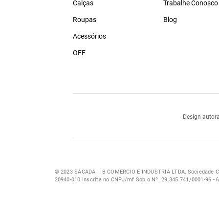
Calças
Trabalhe Conosco
Roupas
Blog
Acessórios
OFF
Design autora
© 2023 SACADA | IB COMERCIO E INDUSTRIA LTDA, Sociedade Com
20940-010 Inscrita no CNPJ/mf Sob o Nº. 29.345.741/0001-96 -
f