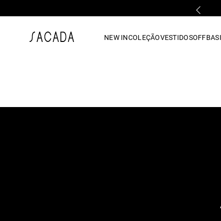
PARCELAMENTO EM ATÉ 10x SEM JUROS
1
º
vestido
NEW IN
COLEÇÃO
VESTIDOS
OFF
BASI
2
º
vestido midi
3
º
blusa
4
º
tricot
5
º
vestido longo
6
º
calca
7
º
macacão
8
º
saia
9
º
jeans
10
º
vestido curto