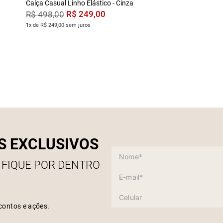
Calça Casual Linho Elástico - Cinza
R$
249
,
00
R$
498
,
00
1x de R$ 249,00 sem juros
S EXCLUSIVOS
 FIQUE POR DENTRO
contos e ações.