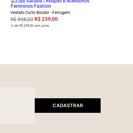
Vestido Curto Bicolor - Ferrugem
R$
239
,
00
R$
598
,
00
1x de R$ 239,00 sem juros
CADASTRAR