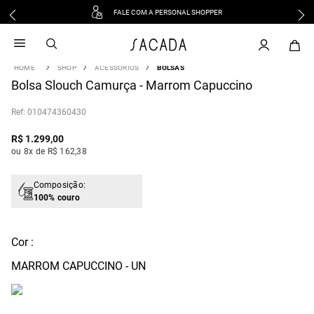
FALE COM A PERSONAL SHOPPER
1
º
vestido
2
º
vestido midi
SHOP
ACESSÓRIOS
BOLSAS
3
º
blusa
Bolsa Slouch Camurça - Marrom Capuccino
4
º
tricot
:
010474360430
5
º
vestido longo
6
º
calca
R$
1
.
299
,
00
ou 8x de R$ 162,38
7
º
macacão
8
º
saia
Composição:
9
º
jeans
100% couro
10
º
vestido curto
Cor :
MARROM CAPUCCINO - UN