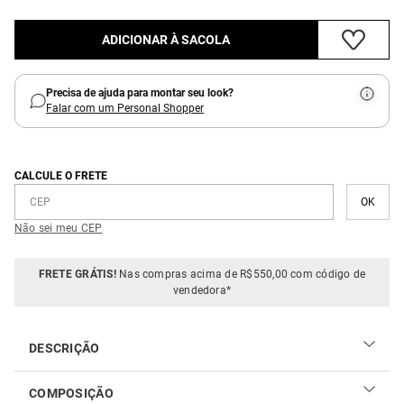
ADICIONAR À SACOLA
Precisa de ajuda para montar seu look?
Falar com um Personal Shopper
CALCULE O FRETE
Não sei meu CEP
FRETE GRÁTIS!
Nas compras acima de R$550,00 com código de
vendedora*
DESCRIÇÃO
O Bracelete Metal Orgânico é a joia ideal para quem busca
COMPOSIÇÃO
uma peça com design atemporal e moderno. Com sua