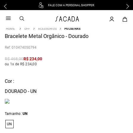
FALE COM A PERSONAL SHOPPER
1
º
vestido
2
º
vestido midi
OFF
ACESSÓRIOS
PULSEIRAS
3
º
blusa
Bracelete Metal Orgânico - Dourado
4
º
tricot
:
010474050794
5
º
vestido longo
6
º
calca
R$
468
,
00
R$
234
,
00
ou 1x de R$ 234,00
7
º
macacão
8
º
saia
Cor :
9
º
jeans
10
º
vestido curto
DOURADO - UN
:
Tamanho
UN
UN