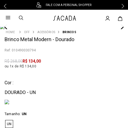
FALE COM A PERSONAL SHOPPER
1
º
vestido
2
º
vestido midi
3
º
blusa
OFF
ACESSÓRIOS
BRINCOS
4
Brinco Metal Modern - Dourado
º
tricot
5
º
vestido longo
:
010490030794
6
º
calca
R$
268
,
00
R$
134
,
00
7
º
macacão
ou 1x de R$ 134,00
8
º
saia
9
º
jeans
Cor :
10
º
vestido curto
DOURADO - UN
:
Tamanho
UN
UN