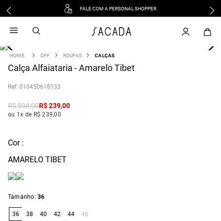
FALE COM A PERSONAL SHOPPER
1
º
vestido
2
º
vestido midi
3
º
blusa
OFF
ROUPAS
CALÇAS
4
Calça Alfaiataria - Amarelo Tibet
º
tricot
5
º
vestido longo
:
010450618133
6
º
calca
R$
598
,
00
R$
239
,
00
7
º
macacão
ou 1x de R$ 239,00
8
º
saia
9
º
jeans
Cor :
10
º
vestido curto
AMARELO TIBET
:
Tamanho
36
36
38
40
42
44
46