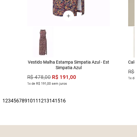
Vestido Malha Estampa Simpatia Azul - Est
Calç
Simpatia Azul
R$
R$
191
,
00
R$
478
,
00
1x de
1x de R$ 191,00 sem juros