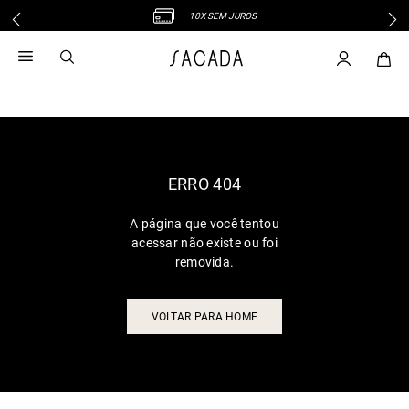
10X SEM JUROS
1
º
vestido
2
º
vestido midi
3
º
blusa
4
º
tricot
5
º
vestido longo
6
º
calca
ERRO 404
7
º
macacão
A página que você tentou
8
º
saia
acessar não existe ou foi
9
º
jeans
removida.
10
º
vestido curto
VOLTAR PARA HOME