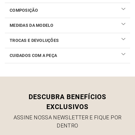
COMPOSIÇÃO
MEDIDAS DA MODELO
TROCAS E DEVOLUÇÕES
CUIDADOS COM A PEÇA
Realizar sua troca ou devolução é fácil. Confira maiores
informações no
link
Como cuidar do seu produto
DESCUBRA BENEFÍCIOS
EXCLUSIVOS
ASSINE NOSSA NEWSLETTER E FIQUE POR
DENTRO