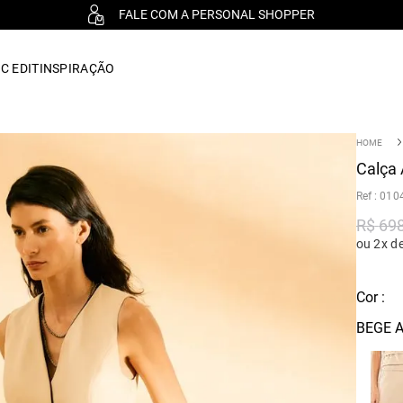
FALE COM A PERSONAL SHOPPER
C EDIT
INSPIRAÇÃO
Calça 
:
010
R$
69
ou 2x d
Cor :
BEGE A