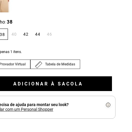
ho
38
:
40
42
44
46
38
apenas
1
itens.
Provador Virtual
Tabela de Medidas
ADICIONAR À SACOLA
ecisa de ajuda para montar seu look?
lar com um Personal Shopper