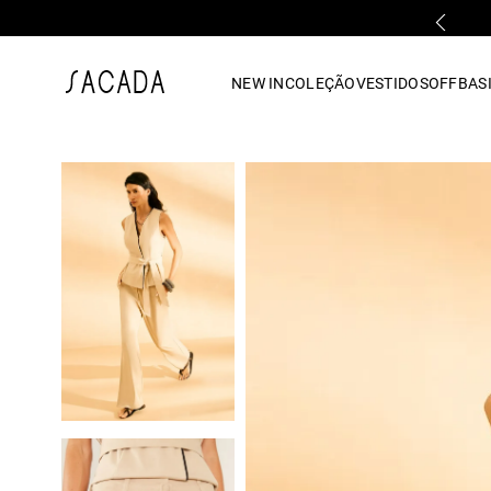
FALE COM UMA LOJA FÍSICA
1
º
vestido
NEW IN
COLEÇÃO
VESTIDOS
OFF
BASI
2
º
vestido midi
3
º
blusa
4
º
tricot
5
º
calca
6
º
vestido longo
7
º
macacão
8
º
saia
9
º
jeans
10
º
camisa