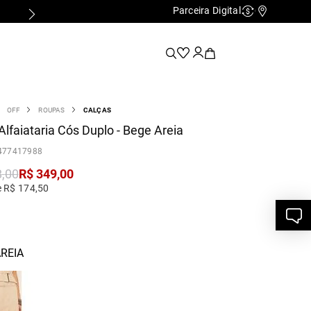
Parceira Digital
Cashback
Nossas Lo
OFF
ROUPAS
CALÇAS
Alfaiataria Cós Duplo - Bege Areia
477417988
8
,
00
R$
349
,
00
e R$ 174,50
REIA