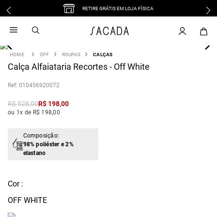
RETIRE GRÁTIS EM LOJA FÍSICA
1
º
vestido
2
º
vestido midi
3
º
blusa
OFF
ROUPAS
CALÇAS
4
Calça Alfaiataria Recortes - Off White
º
tricot
5
º
calca
:
010456920072
6
º
vestido longo
R$
528
,
00
R$
198
,
00
7
º
macacão
ou 1x de R$ 198,00
8
º
saia
9
º
jeans
Composição:
98% poliéster e 2%
10
º
camisa
elastano
Cor :
OFF WHITE