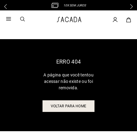
10X SEM JUROS
1
º
vestido
2
º
vestido midi
3
º
blusa
4
º
tricot
5
º
vestido longo
6
º
calca
ERRO 404
7
º
macacão
A página que você tentou
8
º
saia
acessar não existe ou foi
9
º
jeans
removida.
10
º
vestido curto
VOLTAR PARA HOME