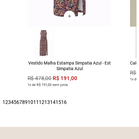
Vestido Malha Estampa Simpatia Azul - Est
Calç
Simpatia Azul
R$
R$
191
,
00
R$
478
,
00
1x de
1x de R$ 191,00 sem juros