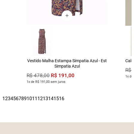
Vestido Malha Estampa Simpatia Azul - Est
Calç
Simpatia Azul
R$
R$
191
,
00
R$
478
,
00
1x de
1x de R$ 191,00 sem juros