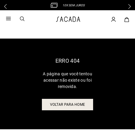
10X SEM JUROS
1
º
vestido
2
º
vestido midi
3
º
blusa
4
º
tricot
5
º
vestido longo
6
º
calca
ERRO 404
7
º
macacão
A página que você tentou
8
º
saia
acessar não existe ou foi
9
º
jeans
removida.
10
º
vestido curto
VOLTAR PARA HOME