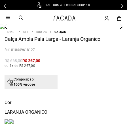
FALE COM A PERSONAL SHOPPER
1
º
vestido
2
º
vestido midi
3
º
blusa
OFF
ROUPAS
CALÇAS
4
Calça Ampla Pala Larga - Laranja Organico
º
tricot
5
º
vestido longo
:
010449618127
6
º
calca
R$
668
,
00
R$
267
,
00
7
º
macacão
ou 1x de R$ 267,00
8
º
saia
9
º
jeans
Composição:
100% viscose
10
º
camisa
Cor :
LARANJA ORGANICO