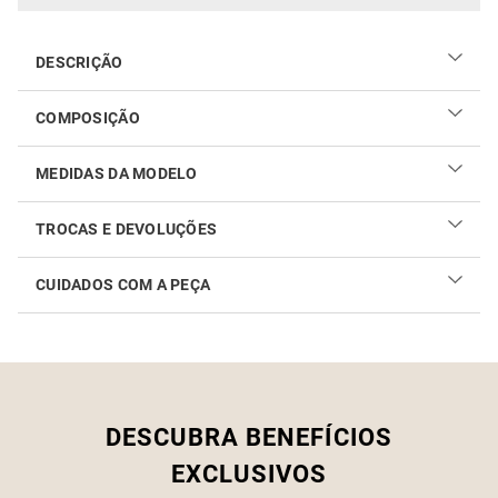
DESCRIÇÃO
COMPOSIÇÃO
100% viscose
MEDIDAS DA MODELO
TROCAS E DEVOLUÇÕES
CUIDADOS COM A PEÇA
Realizar sua troca ou devolução é fácil. Confira maiores
informações no
link
Como cuidar do seu produto
DESCUBRA BENEFÍCIOS
EXCLUSIVOS