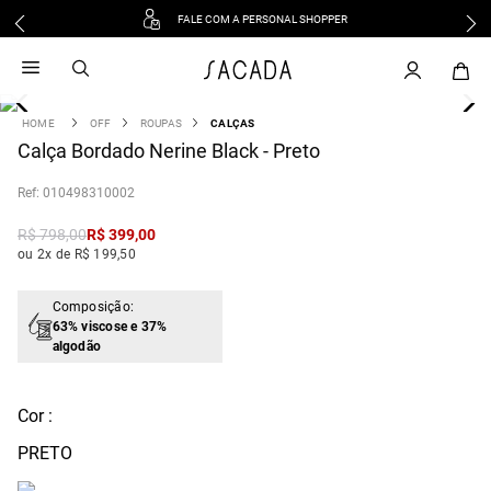
FALE COM A PERSONAL SHOPPER
1
º
vestido
2
º
vestido midi
3
º
blusa
OFF
ROUPAS
CALÇAS
4
Calça Bordado Nerine Black - Preto
º
tricot
5
º
vestido longo
:
010498310002
6
º
calca
R$
798
,
00
R$
399
,
00
7
º
macacão
ou 2x de R$ 199,50
8
º
saia
9
º
jeans
Composição:
63% viscose e 37%
10
º
vestido curto
algodão
Cor :
PRETO