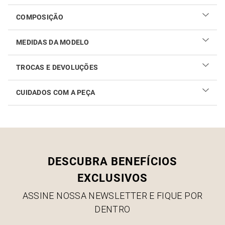
COMPOSIÇÃO
MEDIDAS DA MODELO
TROCAS E DEVOLUÇÕES
CUIDADOS COM A PEÇA
Realizar sua troca ou devolução é fácil. Confira maiores
informações no
link
Como cuidar do seu produto
DESCUBRA BENEFÍCIOS
EXCLUSIVOS
ASSINE NOSSA NEWSLETTER E FIQUE POR
DENTRO