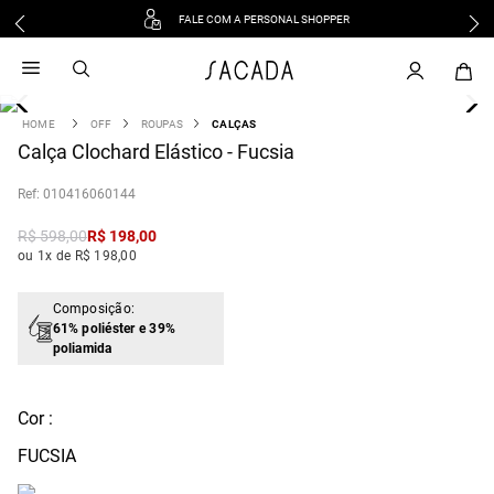
FALE COM A PERSONAL SHOPPER
1
º
vestido
2
º
vestido midi
3
º
blusa
OFF
ROUPAS
CALÇAS
4
Calça Clochard Elástico - Fucsia
º
tricot
5
º
vestido longo
:
010416060144
6
º
calca
R$
598
,
00
R$
198
,
00
7
º
macacão
ou 1x de R$ 198,00
8
º
saia
9
º
jeans
Composição:
61% poliéster e 39%
10
º
camisa
poliamida
Cor :
FUCSIA