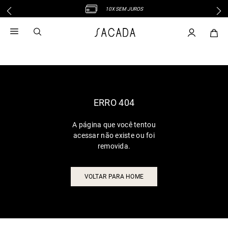
10X SEM JUROS
1
º
vestido
2
º
vestido midi
3
º
blusa
4
º
tricot
5
º
vestido longo
6
º
calca
ERRO 404
7
º
macacão
A página que você tentou
8
º
saia
acessar não existe ou foi
9
º
jeans
removida.
10
º
vestido curto
VOLTAR PARA HOME