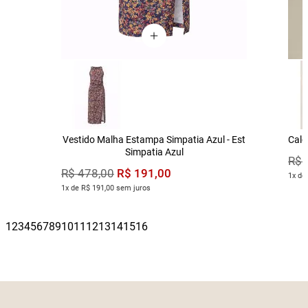
Vestido Malha Estampa Simpatia Azul - Est
Calç
Simpatia Azul
R$
R$
191
,
00
R$
478
,
00
1x de
1x de R$ 191,00 sem juros