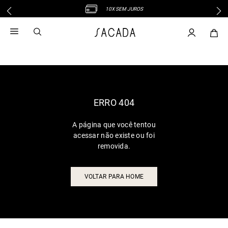
10X SEM JUROS
1
º
vestido
2
º
vestido midi
3
º
blusa
4
º
tricot
5
º
vestido longo
6
º
calca
ERRO 404
7
º
macacão
A página que você tentou
8
º
saia
acessar não existe ou foi
9
º
jeans
removida.
10
º
camisa
VOLTAR PARA HOME