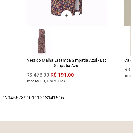
Vestido Malha Estampa Simpatia Azul - Est
Calç
Simpatia Azul
R$
R$
191
,
00
R$
478
,
00
1x de
1x de R$ 191,00 sem juros