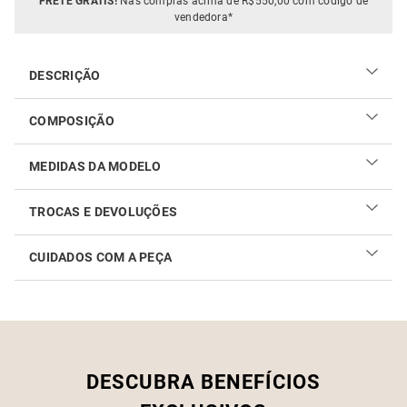
FRETE GRÁTIS!
Nas compras acima de R$550,00 com código de
vendedora*
DESCRIÇÃO
Com uma estampa exclusiva da Sacada, a Calça Estampa
COMPOSIÇÃO
Orquídea Aquarelada é cuidadosamente confeccionada com
um mix de linho e viscose de alta qualidade. Apresentando
70% viscose e 30% linho
um elegante comprimento longo e um shape seco, esta peça
MEDIDAS DA MODELO
possui bolsos posteriores, barra reta, cós com passantes e
lastex posterior, além de um prático fechamento frontal.
TROCAS E DEVOLUÇÕES
Aproveite para combinar com peças e acessórios da
coleção!
CUIDADOS COM A PEÇA
Realizar sua troca ou devolução é fácil. Confira maiores
informações no
link
Como cuidar do seu produto
DESCUBRA BENEFÍCIOS