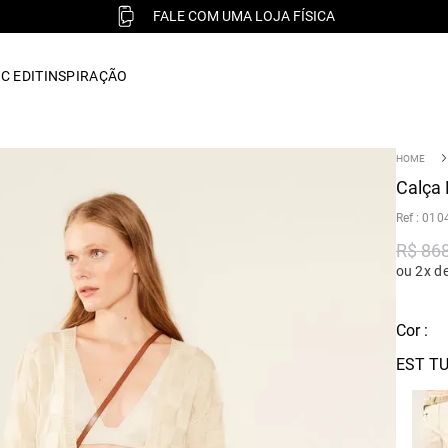
FALE COM UMA LOJA FÍSICA
C EDIT
INSPIRAÇÃO
Calça 
:
010
R$
86
ou 2x d
Cor :
EST TU