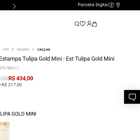
Parceira Digital
Cashback
Nossas Lo
OFF
ROUPAS
CALÇAS
Estampa Tulipa Gold Mini - Est Tulipa Gold Mini
476788511
8
,
00
R$
434
,
00
e R$ 217,00
LIPA GOLD MINI