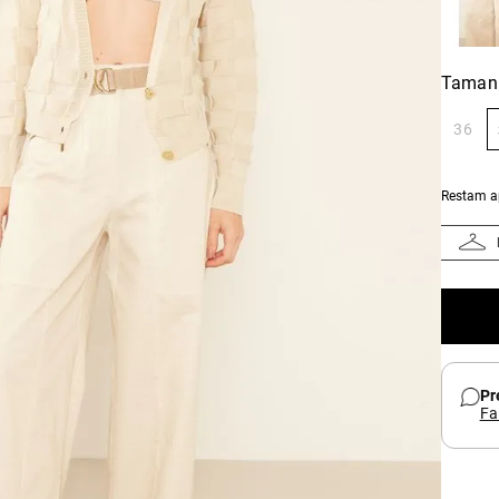
Taman
36
Restam 
Pr
Fa