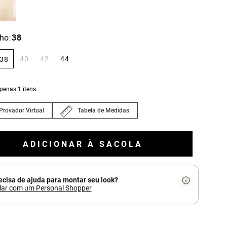
ho
38
:
40
42
44
38
apenas
1
itens.
Provador Virtual
Tabela de Medidas
ADICIONAR À SACOLA
ecisa de ajuda para montar seu look?
lar com um Personal Shopper