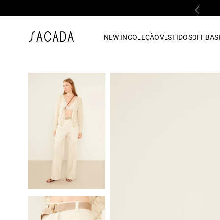
PARCELAMENTO EM ATÉ 10x SEM JUROS
1
º
vestido
NEW IN
COLEÇÃO
VESTIDOS
OFF
BASI
2
º
vestido midi
3
º
blusa
4
º
tricot
5
º
vestido longo
6
º
calca
7
º
macacão
8
º
saia
9
º
jeans
10
º
camisa