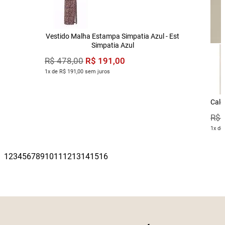
Vestido Malha Estampa Simpatia Azul - Est
Simpatia Azul
R$
191
,
00
R$
478
,
00
1x de R$ 191,00 sem juros
Calç
R$
1x de