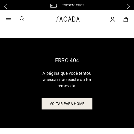
10X SEM JUROS
1
º
vestido
2
º
vestido midi
3
º
blusa
4
º
tricot
5
º
vestido longo
6
º
calca
ERRO 404
7
º
macacão
A página que você tentou
8
º
saia
acessar não existe ou foi
9
º
jeans
removida.
10
º
vestido curto
VOLTAR PARA HOME