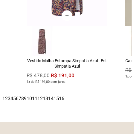
Vestido Malha Estampa Simpatia Azul - Est
Calç
Simpatia Azul
R$
R$
191
,
00
R$
478
,
00
1x de
1x de R$ 191,00 sem juros