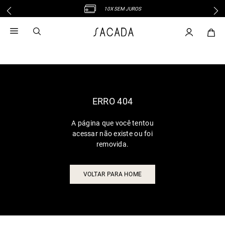
10X SEM JUROS
1
º
vestido
2
º
vestido midi
3
º
blusa
4
º
tricot
5
º
calca
6
º
vestido longo
ERRO 404
7
º
macacão
A página que você tentou
8
º
saia
acessar não existe ou foi
9
º
jeans
removida.
10
º
camisa
VOLTAR PARA HOME