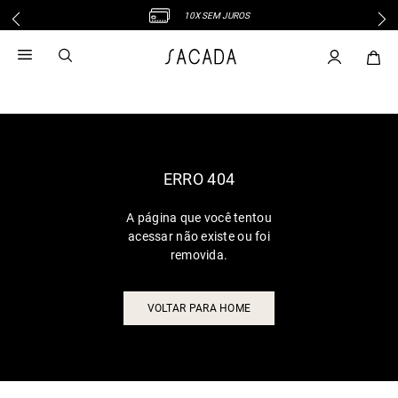
10X SEM JUROS
1
º
vestido
2
º
vestido midi
3
º
blusa
4
º
vestido longo
5
º
tricot
6
º
calca
ERRO 404
7
º
macacão
A página que você tentou
8
º
saia
acessar não existe ou foi
9
º
jeans
removida.
10
º
vestido curto
VOLTAR PARA HOME