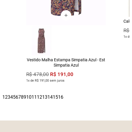
Calç
R$
1x de
Vestido Malha Estampa Simpatia Azul - Est
Simpatia Azul
R$
191
,
00
R$
478
,
00
1x de R$ 191,00 sem juros