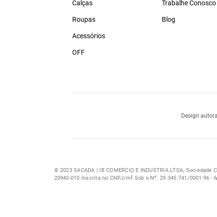
Calças
Trabalhe Conosco
Roupas
Blog
Acessórios
OFF
Design autora
© 2023 SACADA | IB COMERCIO E INDUSTRIA LTDA, Sociedade Com
20940-010 Inscrita no CNPJ/mf Sob o Nº. 29.345.741/0001-96 -
f