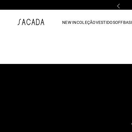
PARCELAMENTO EM ATÉ 10x SEM JUROS
1
º
vestido
NEW IN
COLEÇÃO
VESTIDOS
OFF
BASI
2
º
vestido midi
3
º
blusa
4
º
tricot
5
º
vestido longo
6
º
calca
7
º
macacão
8
º
saia
9
º
jeans
10
º
vestido curto