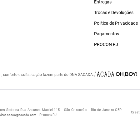
Entregas
Trocas e Devoluções
Política de Privacidade
Pagamentos
PROCON RJ
l, conforto e sofisticação fazem parte do DNA SACADA.
 Sede na Rua Antunes Maciel 115 – São Cristovão – Rio de Janeiro CEP:
Creat
- Procon/RJ
aleconosco@sacada.com