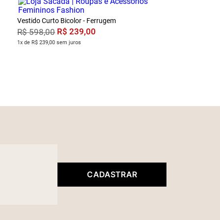
Vestido Curto Bicolor - Ferrugem
R$
239
,
00
R$
598
,
00
1x de R$ 239,00 sem juros
CADASTRAR