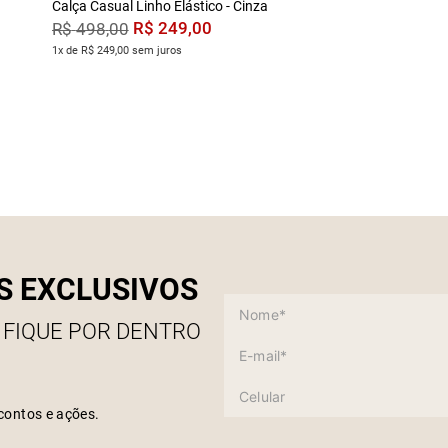
Calça Casual Linho Elástico - Cinza
R$
249
,
00
R$
498
,
00
1x de R$ 249,00 sem juros
S EXCLUSIVOS
 FIQUE POR DENTRO
contos e ações.