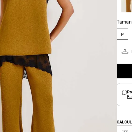
Taman
P
Pr
Fa
CALCUL