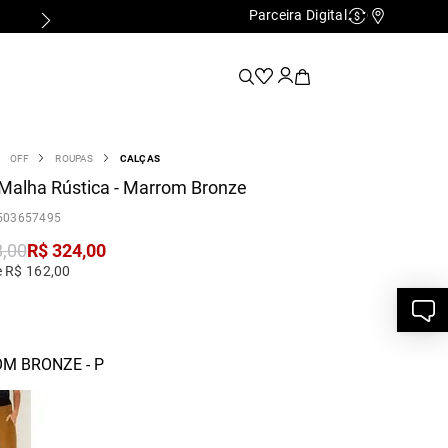
Parceira Digital
Cashback
Nossas Lo
OFF
ROUPAS
CALÇAS
Malha Rústica - Marrom Bronze
503657495
8
,
00
R$
324
,
00
e R$ 162,00
M BRONZE - P