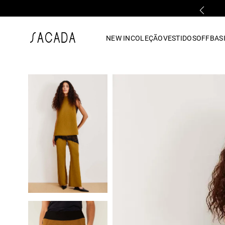
PARCELAMENTO EM ATÉ 10x SEM JUROS
1
º
vestido
NEW IN
COLEÇÃO
VESTIDOS
OFF
BASI
2
º
vestido midi
3
º
blusa
4
º
tricot
5
º
vestido longo
6
º
calca
7
º
macacão
8
º
saia
9
º
jeans
10
º
vestido curto