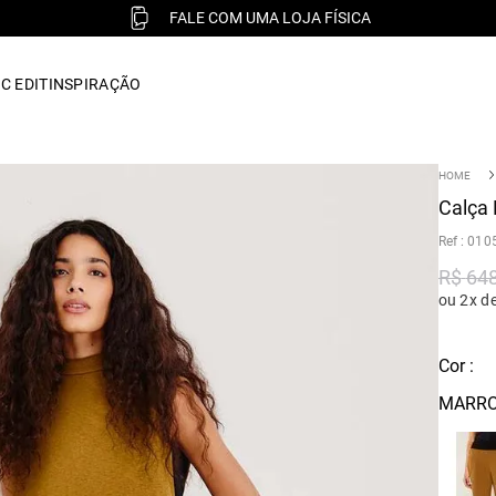
FALE COM UMA LOJA FÍSICA
C EDIT
INSPIRAÇÃO
Calça 
:
010
R$
64
ou 2x d
Cor :
MARRO