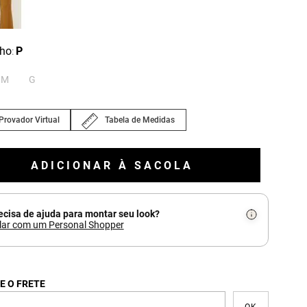
ho
P
:
M
G
Provador Virtual
Tabela de Medidas
ADICIONAR À SACOLA
ecisa de ajuda para montar seu look?
lar com um Personal Shopper
E O FRETE