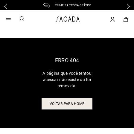
PRIMEIRA TROCA GRÁTIS*
1
º
vestido
2
º
vestido midi
3
º
blusa
4
º
tricot
5
º
vestido longo
6
º
calca
ERRO 404
7
º
macacão
A página que você tentou
8
º
saia
acessar não existe ou foi
9
º
jeans
removida.
10
º
vestido curto
VOLTAR PARA HOME