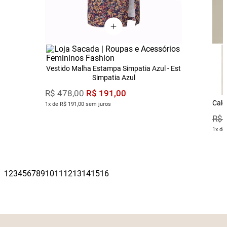
Vestido Malha Estampa Simpatia Azul - Est
Simpatia Azul
R$
191
,
00
R$
478
,
00
Calç
1x de R$ 191,00 sem juros
R$
1x de