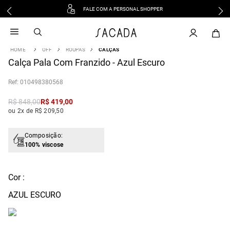
FALE COM A PERSONAL SHOPPER
1
º
vestido
2
º
vestido midi
OFF
ROUPAS
CALÇAS
3
º
blusa
Calça Pala Com Franzido - Azul Escuro
4
º
tricot
:
010498380568
5
º
vestido longo
6
º
calca
R$
848
,
00
R$
419
,
00
ou 2x de R$ 209,50
7
º
macacão
8
º
saia
Composição:
9
º
jeans
100% viscose
10
º
camisa
Cor :
AZUL ESCURO