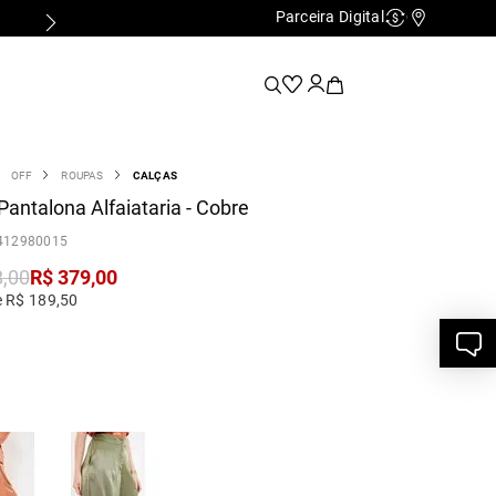
Parceira Digital
Cashback
Nossas Lo
OFF
ROUPAS
CALÇAS
Pantalona Alfaiataria - Cobre
412980015
8
,
00
R$
379
,
00
e R$ 189,50