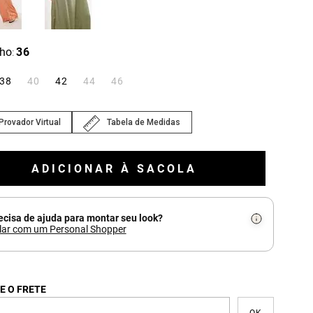
ho
36
:
38
40
42
44
46
Provador Virtual
Tabela de Medidas
ADICIONAR À SACOLA
ecisa de ajuda para montar seu look?
lar com um Personal Shopper
E O FRETE