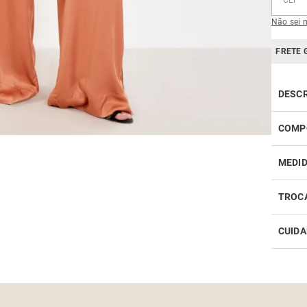
Não sei 
FRETE 
DESC
Elegan
COMP
confe
longo,
100% 
MEDI
ampla,
confor
acessó
TROC
CUIDA
Realiz
infor
Como 