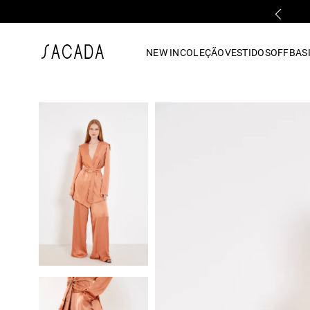
PARCELAMENTO EM ATÉ 10x SEM JUROS
1
º
vestido
NEW IN
COLEÇÃO
VESTIDOS
OFF
BASI
2
º
vestido midi
3
º
blusa
4
º
tricot
5
º
vestido longo
6
º
calca
7
º
macacão
8
º
saia
9
º
jeans
10
º
vestido curto