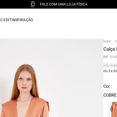
FALE COM UMA LOJA FÍSICA
C EDIT
INSPIRAÇÃO
Calça 
:
010
R$
94
ou 2x d
Cor :
COBRE