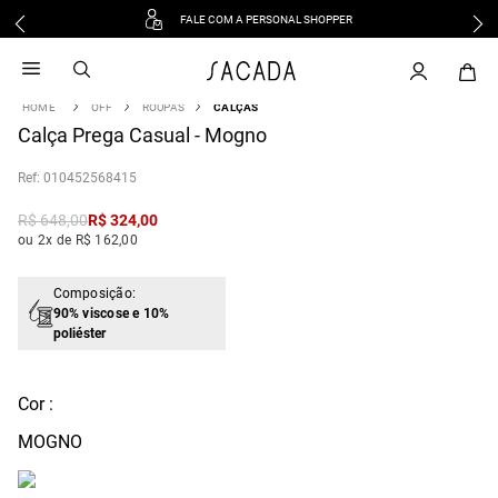
FALE COM A PERSONAL SHOPPER
1
º
vestido
2
º
vestido midi
OFF
ROUPAS
CALÇAS
3
º
blusa
Calça Prega Casual - Mogno
4
º
tricot
:
010452568415
5
º
vestido longo
6
º
calca
R$
648
,
00
R$
324
,
00
ou 2x de R$ 162,00
7
º
macacão
8
º
saia
Composição:
9
º
jeans
90% viscose e 10%
poliéster
10
º
vestido curto
Cor :
MOGNO