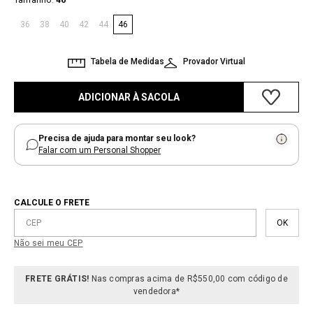
Tamanho
46
36
38
40
42
44
46
Tabela de Medidas
Provador Virtual
ADICIONAR À SACOLA
Precisa de ajuda para montar seu look?
Falar com um Personal Shopper
CALCULE O FRETE
Não sei meu CEP
FRETE GRÁTIS!
Nas compras acima de R$550,00 com código de
vendedora*