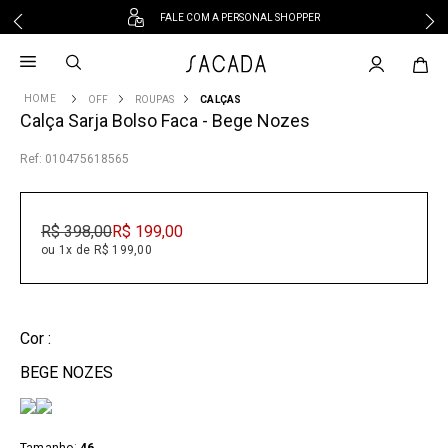
FALE COM A PERSONAL SHOPPER
1
º
vestido
2
º
vestido midi
OFF
ROUPAS
CALÇAS
3
º
blusa
Calça Sarja Bolso Faca - Bege Nozes
4
º
tricot
:
010475618565
5
º
calca
6
º
vestido longo
7
º
macacão
R$
398
,
00
R$
199
,
00
8
º
saia
ou 1x de R$ 199,00
9
º
jeans
10
º
camisa
Cor :
BEGE NOZES
: