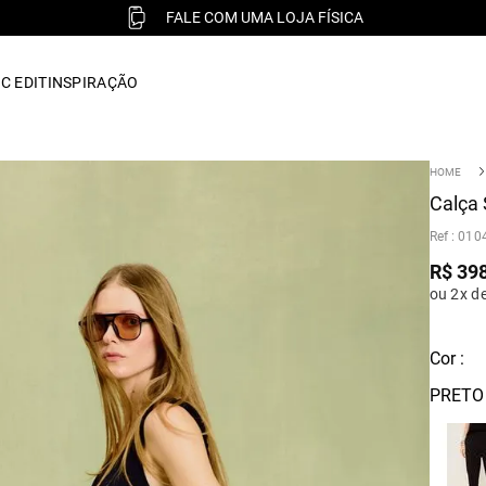
FALE COM UMA LOJA FÍSICA
C EDIT
INSPIRAÇÃO
Calça 
:
010
R$
39
ou 2x d
Cor :
PRETO