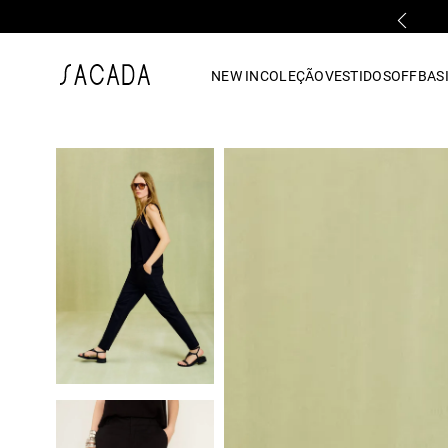
PARCELAMENTO EM ATÉ 10x SEM JUROS
1
º
vestido
NEW IN
COLEÇÃO
VESTIDOS
OFF
BASI
2
º
vestido midi
3
º
blusa
4
º
tricot
5
º
vestido longo
6
º
calca
7
º
macacão
8
º
saia
9
º
jeans
10
º
camisa