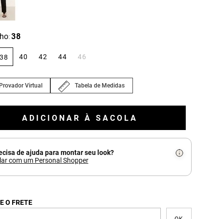
ho
38
:
40
42
44
46
38
Provador Virtual
Tabela de Medidas
ADICIONAR À SACOLA
ecisa de ajuda para montar seu look?
lar com um Personal Shopper
E O FRETE