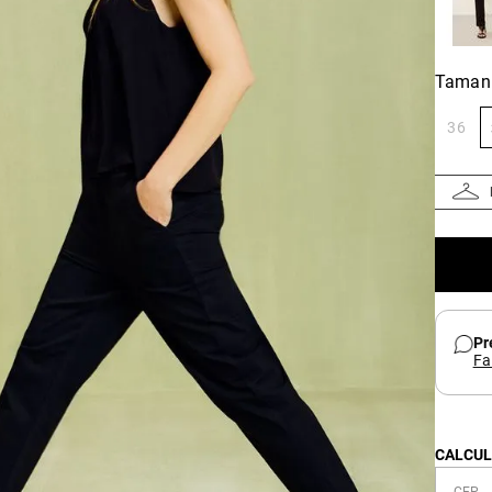
Taman
36
Pr
Fa
CALCUL