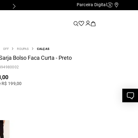
Parceira Digital
Cashback
Nossas Lo
OFF
ROUPAS
CALÇAS
Sarja Bolso Faca Curta - Preto
494980002
8
,
00
e R$ 199,00