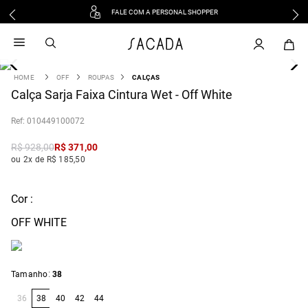
FALE COM A PERSONAL SHOPPER
1
º
vestido
2
º
vestido midi
3
º
blusa
OFF
ROUPAS
CALÇAS
4
Calça Sarja Faixa Cintura Wet - Off White
º
tricot
5
º
vestido longo
:
010449100072
6
º
calca
R$
928
,
00
R$
371
,
00
7
º
macacão
ou 2x de R$ 185,50
8
º
saia
9
º
jeans
Cor :
10
º
vestido curto
OFF WHITE
:
Tamanho
38
36
38
40
42
44