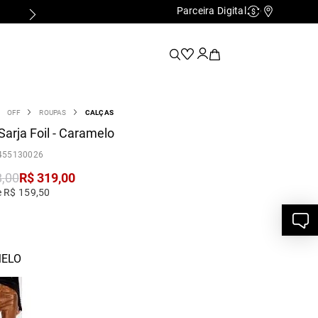
Parceira Digital
Cashback
Nossas Lo
OFF
ROUPAS
CALÇAS
Sarja Foil - Caramelo
455130026
8
,
00
R$
319
,
00
e R$ 159,50
ELO