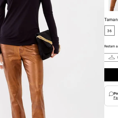
Taman
36
Restam 
Pr
Fa