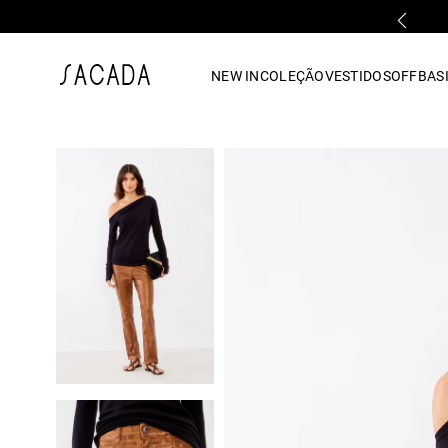
FALE COM UMA LOJA FÍSICA
1
º
vestido
NEW IN
COLEÇÃO
VESTIDOS
OFF
BASI
2
º
vestido midi
3
º
blusa
4
º
tricot
5
º
vestido longo
6
º
calca
7
º
macacão
8
º
saia
9
º
jeans
10
º
camisa