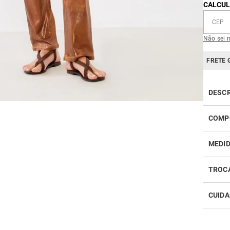
CALCUL
Não sei 
FRETE 
DESC
COMP
MEDI
TROC
CUIDA
Realiz
infor
Como 