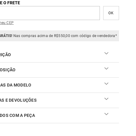
E O FRETE
meu CEP
GRÁTIS!
Nas compras acima de R$550,00 com código de vendedora*
RIÇÃO
OSIÇÃO
DAS DA MODELO
AS E DEVOLUÇÕES
DOS COM A PEÇA
ar sua troca ou devolução é fácil. Confira maiores
mações no
link
cuidar do seu produto