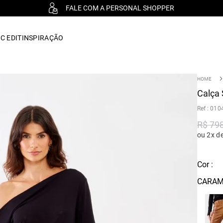
FALE COM A PERSONAL SHOPPER
C EDIT
INSPIRAÇÃO
Calça 
:
010
R$
79
ou 2x d
Cor :
CARAM