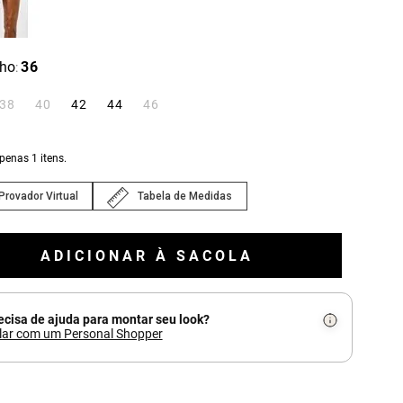
ho
36
:
38
40
42
44
46
apenas
1
itens.
Provador Virtual
Tabela de Medidas
ADICIONAR À SACOLA
ecisa de ajuda para montar seu look?
lar com um Personal Shopper