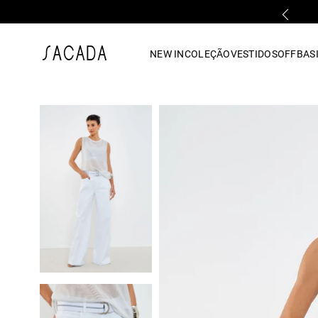
PARCELAMENTO EM ATÉ 10x SEM JUROS
1
º
vestido
NEW IN
COLEÇÃO
VESTIDOS
OFF
BASI
2
º
vestido midi
3
º
blusa
4
º
vestido longo
5
º
tricot
6
º
calca
7
º
macacão
8
º
saia
9
º
jeans
10
º
vestido curto