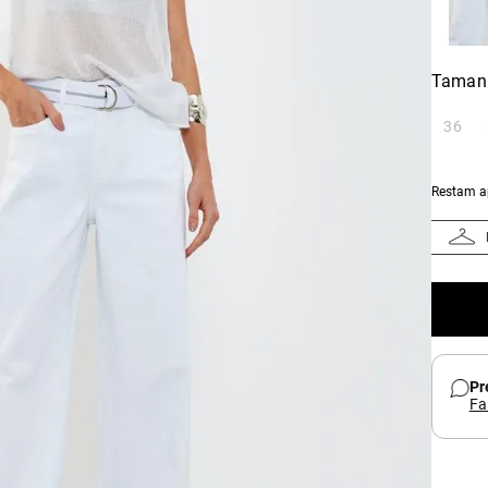
Taman
36
Restam 
Pr
Fa