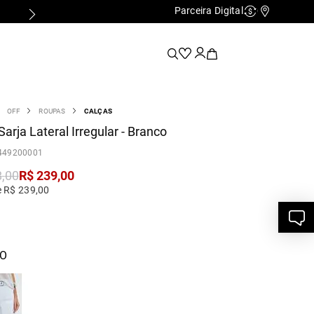
Parceira Digital
Cashback
Nossas Lo
OFF
ROUPAS
CALÇAS
Sarja Lateral Irregular - Branco
449200001
8
,
00
R$
239
,
00
e R$ 239,00
O