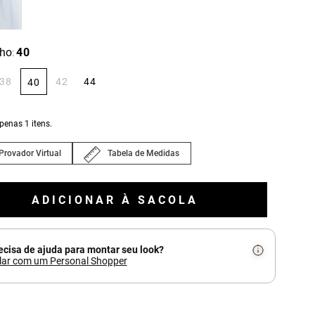
ho
40
:
38
42
44
40
apenas
1
itens.
Provador Virtual
Tabela de Medidas
ADICIONAR À SACOLA
ecisa de ajuda para montar seu look?
lar com um Personal Shopper