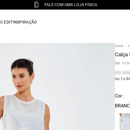
FALE COM UMA LOJA FÍSICA
C EDIT
INSPIRAÇÃO
Calça 
:
010
R$
59
ou 1x d
Cor :
BRANC