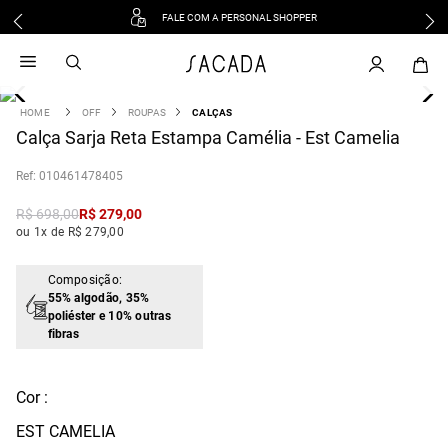
FALE COM A PERSONAL SHOPPER
1
º
vestido
2
º
vestido midi
3
º
blusa
OFF
ROUPAS
CALÇAS
4
Calça Sarja Reta Estampa Camélia - Est Camelia
º
tricot
5
º
calca
:
010461478405
6
º
vestido longo
R$
698
,
00
R$
279
,
00
7
º
macacão
ou 1x de R$ 279,00
8
º
saia
9
º
jeans
Composição:
55% algodão, 35%
10
º
camisa
poliéster e 10% outras
fibras
Cor :
EST CAMELIA