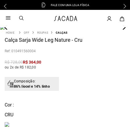
FALE COM UMA LOJA FÍSICA
1
º
vestido
2
º
vestido midi
3
º
blusa
OFF
ROUPAS
CALÇAS
4
Calça Sarja Wide Leg Nature - Cru
º
tricot
5
º
vestido longo
:
010491560004
6
º
calca
R$
728
,
00
R$
364
,
00
7
º
macacão
ou 2x de R$ 182,00
8
º
saia
9
º
jeans
Composição:
86% liocel e 14% linho
10
º
vestido curto
Cor :
CRU