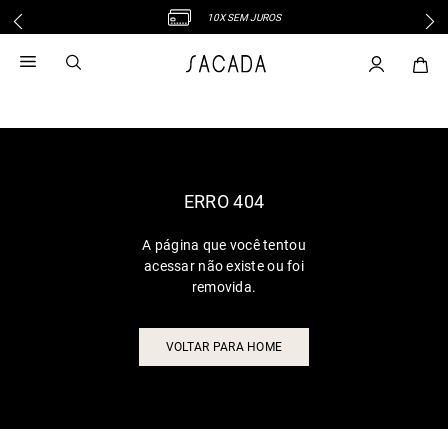
10X SEM JUROS
1
º
vestido
2
º
vestido midi
3
º
blusa
4
º
tricot
5
º
vestido longo
6
º
calca
ERRO 404
7
º
macacão
A página que você tentou
8
º
saia
acessar não existe ou foi
9
º
jeans
removida.
10
º
vestido curto
VOLTAR PARA HOME