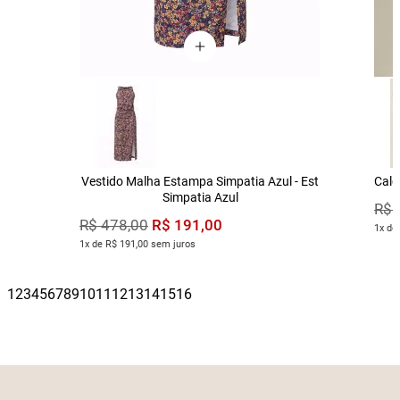
Vestido Malha Estampa Simpatia Azul - Est
Calç
Simpatia Azul
R$
R$
191
,
00
R$
478
,
00
1x de
1x de R$ 191,00 sem juros