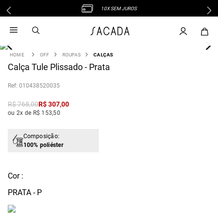
10X SEM JUROS
1
º
vestido
2
º
vestido midi
3
º
blusa
OFF
ROUPAS
CALÇAS
4
Calça Tule Plissado - Prata
º
tricot
5
º
calca
:
010438520035
6
º
vestido longo
R$
768
,
00
R$
307
,
00
7
º
macacão
ou 2x de R$ 153,50
8
º
saia
9
º
jeans
Composição:
100% poliéster
10
º
camisa
Cor :
PRATA - P