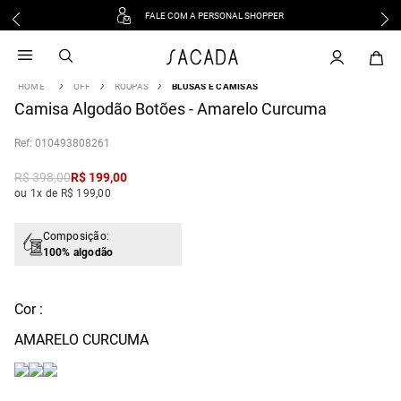
FALE COM A PERSONAL SHOPPER
1
º
vestido
2
º
vestido midi
OFF
ROUPAS
BLUSAS E CAMISAS
3
º
blusa
Camisa Algodão Botões - Amarelo Curcuma
4
º
vestido longo
:
010493808261
5
º
tricot
6
º
calca
R$
398
,
00
R$
199
,
00
ou 1x de R$ 199,00
7
º
macacão
8
º
saia
Composição:
9
º
jeans
100% algodão
10
º
vestido curto
Cor :
AMARELO CURCUMA