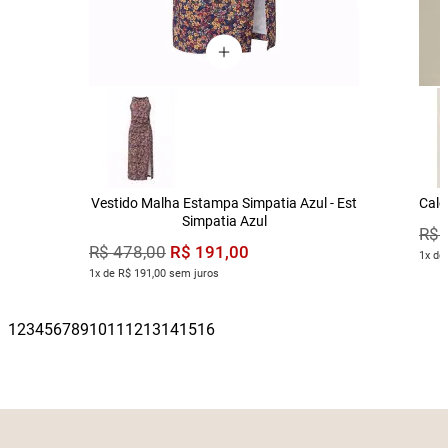
Vestido Malha Estampa Simpatia Azul - Est
Calç
Simpatia Azul
R$
R$
191
,
00
R$
478
,
00
1x de
1x de R$ 191,00 sem juros