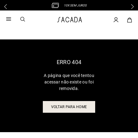
10X SEM JUROS
1
º
vestido
2
º
vestido midi
3
º
blusa
4
º
tricot
5
º
vestido longo
6
º
calca
ERRO 404
7
º
macacão
A página que você tentou
8
º
saia
acessar não existe ou foi
9
º
jeans
removida.
10
º
vestido curto
VOLTAR PARA HOME