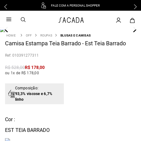
FALE COM A PERSONAL SHOPPER
1
º
vestido
2
º
vestido midi
3
º
blusa
OFF
ROUPAS
BLUSAS E CAMISAS
4
Camisa Estampa Teia Barrado - Est Teia Barrado
º
vestido longo
5
º
tricot
:
010391277311
6
º
calca
R$
528
,
00
R$
178
,
00
7
º
macacão
ou 1x de R$ 178,00
8
º
saia
9
º
jeans
Composição:
93,3% viscose e 6,7%
10
º
vestido curto
linho
Cor :
EST TEIA BARRADO