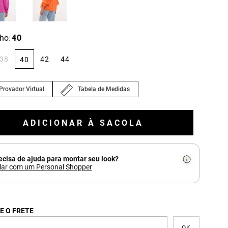
ho
40
:
38
42
44
40
Provador Virtual
Tabela de Medidas
ADICIONAR À SACOLA
ecisa de ajuda para montar seu look?
lar com um Personal Shopper
E O FRETE