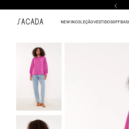
PARCELAMENTO EM ATÉ 10x SEM JUROS
1
º
vestido
NEW IN
COLEÇÃO
VESTIDOS
OFF
BASI
2
º
vestido midi
3
º
blusa
4
º
tricot
5
º
calca
6
º
vestido longo
7
º
macacão
8
º
saia
9
º
jeans
10
º
camisa