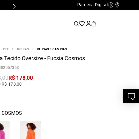
Parceira Digital
Cashback
Nossas Lo
OFF
ROUPAS
BLUSAS E CAMISAS
 Tecido Oversize - Fucsia Cosmos
402057353
8
,
00
R$
178
,
00
e R$ 178,00
A COSMOS