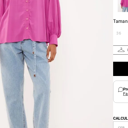
Taman
36
Pr
Fa
CALCUL