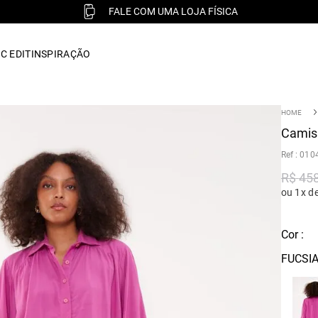
FALE COM UMA LOJA FÍSICA
C EDIT
INSPIRAÇÃO
Camisa
:
010
R$
45
ou 1x d
Cor :
FUCSI