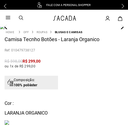
FALE COM A PERSONAL SHOPPER
1
º
vestido
2
º
vestido midi
3
º
blusa
OFF
ROUPAS
BLUSAS E CAMISAS
4
Camisa Tecnho Botões - Laranja Organico
º
tricot
5
º
calca
:
010479738127
6
º
vestido longo
R$
598
,
00
R$
299
,
00
7
º
macacão
ou 1x de R$ 299,00
8
º
saia
9
º
jeans
Composição:
100% poliéster
10
º
camisa
Cor :
LARANJA ORGANICO