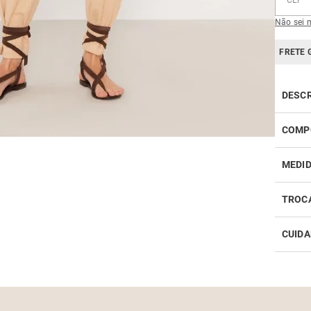
Não sei 
FRETE 
DESC
COMP
MEDI
TROC
CUIDA
Realiz
infor
Como 