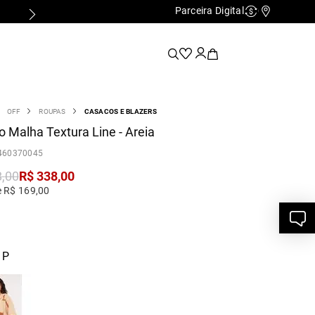
Parceira Digital
Cashback
Nossas Lo
OFF
ROUPAS
CASACOS E BLAZERS
 Malha Textura Line - Areia
460370045
8
,
00
R$
338
,
00
e R$ 169,00
 P