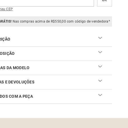
meu CEP
GRÁTIS!
Nas compras acima de R$550,00 com código de vendedora*
RIÇÃO
OSIÇÃO
DAS DA MODELO
AS E DEVOLUÇÕES
DOS COM A PEÇA
ar sua troca ou devolução é fácil. Confira maiores
mações no
link
cuidar do seu produto