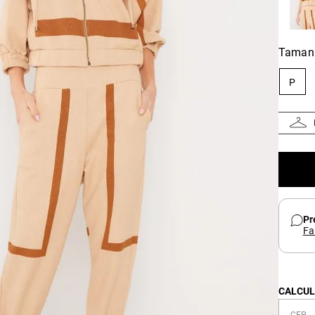
Taman
P
Pr
Fa
CALCUL