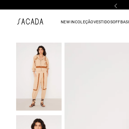
FALE COM UMA LOJA FÍSICA
1
º
vestido
NEW IN
COLEÇÃO
VESTIDOS
OFF
BASI
2
º
vestido midi
3
º
blusa
4
º
tricot
5
º
vestido longo
6
º
calca
7
º
macacão
8
º
saia
9
º
jeans
10
º
vestido curto