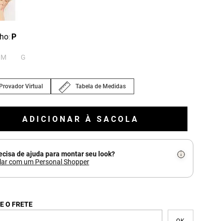
ho
P
:
M
G
Provador Virtual
Tabela de Medidas
ADICIONAR À SACOLA
ecisa de ajuda para montar seu look?
lar com um Personal Shopper
E O FRETE