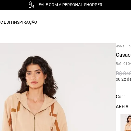
FALE COM A PERSONAL SHOPPER
C EDIT
INSPIRAÇÃO
Casaco
:
010
R$
84
ou 2x d
Cor :
AREIA -